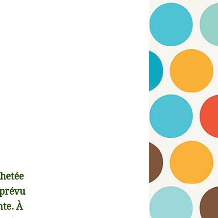
chetée
 prévu
nte. À