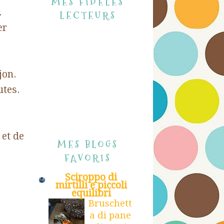
MES FIDÈLES
.
LECTEURS
er
jon.
utes.
 et de
MES BLOGS
FAVORIS
Sciroppo di
mirtilli e piccoli
equilibri
Bruschett
a di pane