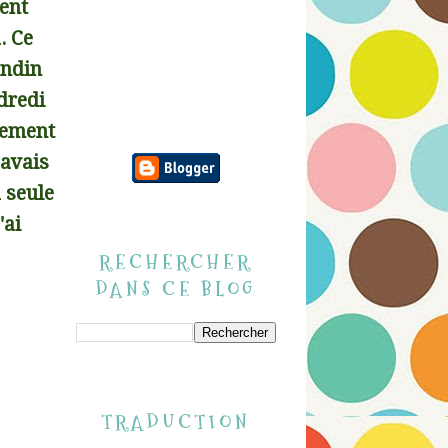
ment
. Ce
andin
dredi
quement
'avais
a seule
'ai
RECHERCHER
DANS CE BLOG
TRADUCTION