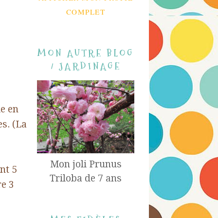
COMPLET
MON AUTRE BLOG
/ JARDINAGE
le en
es. (La
Mon joli Prunus
nt 5
Triloba de 7 ans
re 3