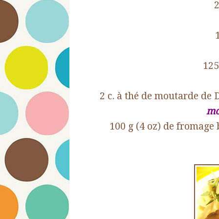
2
125
2 c. à thé de moutarde de 
mo
100 g (4 oz) de fromage 