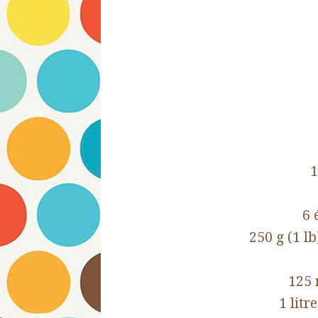
1
6 
250 g (1 l
125 
1 litr